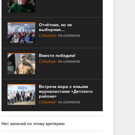
Отчётная, но не
выборная…
События
no comments
Вместе победим!
События
no comments
Встреча мэра с юными
журналистами «Детского
района»
События
no comments
Нет записей по этому критерию