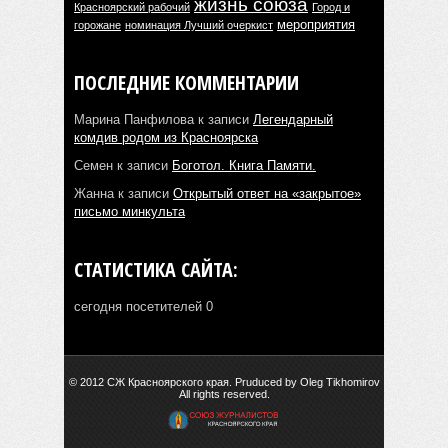
жизнь союза
Красноярский рабочий
Город и
мероприятия
горожане
номинация Лучший очеркист
ПОСЛЕДНИЕ КОММЕНТАРИИ
Марина Панфилова
к записи
Легендарный
комдив родом из Красноярска
Семен
к записи
Боготол. Книга Памяти.
Жанна
к записи
Открытый ответ на «закрытое»
письмо минкульта
СТАТИСТИКА САЙТА:
сегодня посетителей 0
© 2012 СЖ Красноярского края. Pruduced by Oleg Tikhomirov
All rights reserved.