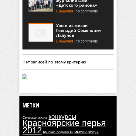
журналистами
«Детского района»
События
no comments
Ушел из жизни
Геннадий Семенович
Лапунов
События
no comments
Нет записей по этому критерию
МЕТКИ
конкурсы
Сельская жизнь
Красноярские перья
2012
мысли вслух
Канские ведомости