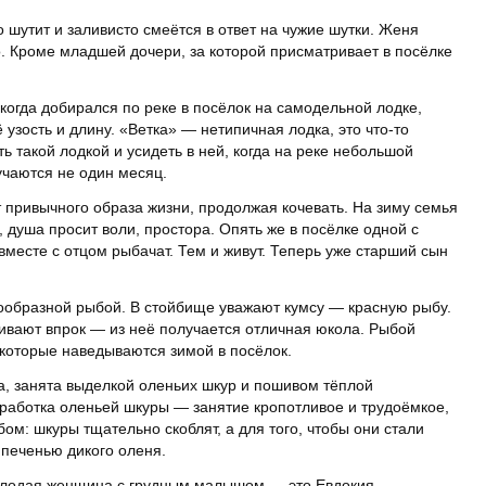
о шутит и заливисто смеётся в ответ на чужие шутки. Женя
о. Кроме младшей дочери, за которой присматривает в посёлке
когда добирался по реке в посёлок на самодельной лодке,
 узость и длину. «Ветка» — нетипичная лодка, это что-то
 такой лодкой и усидеть в ней, когда на реке небольшой
учаются не один месяц.
т привычного образа жизни, продолжая кочевать. На зиму семья
 душа просит воли, простора. Опять же в посёлке одной с
вместе с отцом рыбачат. Тем и живут. Теперь уже старший сын
ообразной рыбой. В стойбище уважают кумсу — красную рыбу.
ливают впрок — из неё получается отличная юкола. Рыбой
 которые наведываются зимой в посёлок.
а, занята выделкой оленьих шкур и пошивом тёплой
работка оленьей шкуры — занятие кропотливое и трудоёмкое,
ом: шкуры тщательно скоблят, а для того, чтобы они стали
 печенью дикого оленя.
молодая женщина с грудным малышом — это Евдокия