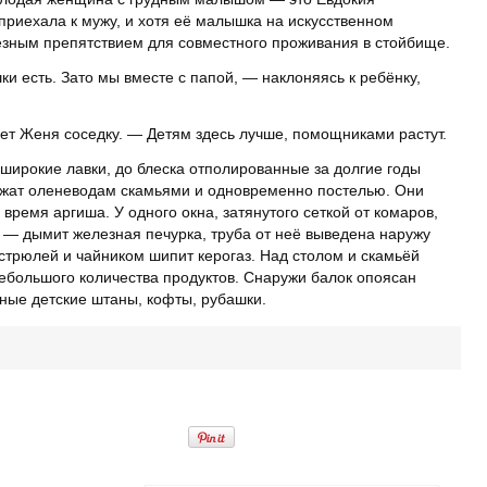
приехала к мужу, и хотя её малышка на искусственном
ьёзным препятствием для совместного проживания в стойбище.
и есть. Зато мы вместе с папой, — наклоняясь к ребёнку,
ет Женя соседку. — Детям здесь лучше, помощниками растут.
широкие лавки, до блеска отполированные за долгие годы
лужат оленеводам скамьями и одновременно постелью. Они
 время аргиша. У одного окна, затянутого сеткой от комаров,
о — дымит железная печурка, труба от неё выведена наружу
астрюлей и чайником шипит керогаз. Над столом и скамьёй
ебольшого количества продуктов. Снаружи балок опоясан
ные детские штаны, кофты, рубашки.