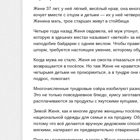
Жене 37 лет, у неё лёгкий, весёлый нрав, она мног
кочует вместе с отцом и детьми — их у неё четвер
Женина мать, трое старших живут в стойбище.
Четыре года назад Женя овдовела, её муж утонул, 
которую в здешних местах называют «веткой» за её
наподобие байдарки с одним веслом. Чтобы править
шторм, требуется настоящее умение, которому об
Когда мужа не стало, Женя не смогла отказаться о
возвращается в посёлок. Но там Жене не нравится,
четырьмя детьми не прокормиться, а в тундре они 
подрос, помогает.
Многочисленные тундровые озёра изобилуют разн
Это не только повседневное блюдо, кумсу заготав
расплачиваются за продукты с якутскими купцами,
Зимой Женя, как и многие другие женщины посёлк
национальной одежды для семьи и на продажу. Об
потому что всё делается вручную дедовским способ
мягкими, натирают их предварительно отваренной
Пока мы разговариваем, в гости к Жене заходит 