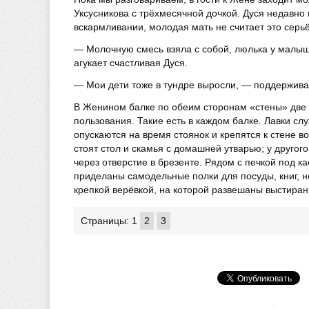
Уксусникова с трёхмесячной дочкой. Дуся недавно 
вскармливании, молодая мать не считает это сер
— Молочную смесь взяла с собой, люлька у малышк
агукает счастливая Дуся.
— Мои дети тоже в тундре выросли, — поддержива
В Женином балке по обеим сторонам «стены» две 
пользования. Такие есть в каждом балке. Лавки с
опускаются на время стоянок и крепятся к стене во
стоят стол и скамья с домашней утварью; у другог
через отверстие в брезенте. Рядом с печкой под к
приделаны самодельные полки для посуды, книг, н
крепкой верёвкой, на которой развешаны выстиран
Страницы:
1
2
3
Ирина Аплеснева