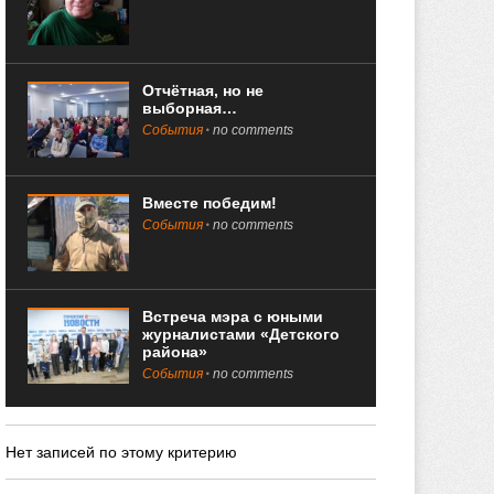
Отчётная, но не
выборная…
События
no comments
Вместе победим!
События
no comments
Встреча мэра с юными
журналистами «Детского
района»
События
no comments
Нет записей по этому критерию